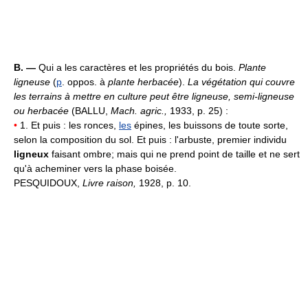
B. —
Qui a les caractères et les propriétés du bois.
Plante
ligneuse
(
p
. oppos. à
plante herbacée
).
La végétation qui couvre
les terrains à mettre en culture peut être ligneuse, semi-ligneuse
ou herbacée
(BALLU,
Mach. agric.,
1933, p. 25) :
•
1. Et puis : les ronces,
les
épines, les buissons de toute sorte,
selon la composition du sol. Et puis : l'arbuste, premier individu
ligneux
faisant ombre; mais qui ne prend point de taille et ne sert
qu'à acheminer vers la phase boisée.
PESQUIDOUX,
Livre raison,
1928, p. 10.