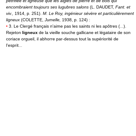
pétrifiée et ligneuse que les aigles de pierre et de bois qui
encombraient toujours ses lugubres salons
(L. DAUDET,
Fant. et
viv.,
1914, p. 251).
M. Le Roy, ingénieur sévère et particulièrement
ligneux
(COLETTE,
Jumelle,
1938, p. 124) :
•
3. Le Clergé français n'aime pas les saints ni les apôtres (...).
Rejeton
ligneux
de la vieille souche gallicane et légataire de son
coriace orgueil, il abhorre par-dessus tout la supériorité de
l'esprit...