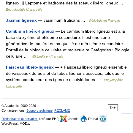
ligneux. || Leptome et hadrome des faisceaux libéro ligneux …
Encyclopédie Universelle
Jasmin ligneux
— Jasminum fruticans …
Wikipédia en Français
Cambium libéro-ligneux
— Le cambium libéro ligneux est à la
base du xylème et phloème secondaire. Il est une zone
génératrice de matière en sa qualité de méristème secondaire.
Portail de la biologie cellulaire et moléculaire Catégories : Biologie
cellulaire …
Wikipédia en Français
Faisceau libéro-ligneux
— ● Faisceau libéro ligneux ensemble
de vaisseaux du bois et de tubes libériens associés, tels que le
système conducteur des tiges de dicotylédones …
Encyclopédie
Universelle
© Academic, 2000-2026
18+
Contactez-nous:
Support technique
,
RÉCLAME
Dictionnaires exportation
, créé sur PHP,
Joomla,
Drupal,
WordPress, MODx.