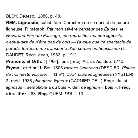
BLOY,
Désesp.,
1886, p. 48.
REM.
Lignosité
, subst. fém. Caractère de ce qui est de nature
ligneuse. P. métaph.
Pât mon sévère censeur des Études, le
Révérend Père du Passage, me reprocher ma non lignosité —
c'est-à-dire de n'être pas de bois — j'avoue que ce spectacle de
paradis terrestre me transporta d'un certain enthousiasme
(L.
DAUDET,
Rech. beau,
1932, p. 191).
Prononc. et Orth. :
[
], fém. [-ø:z]. Att. ds
Ac.
dep. 1740.
Étymol. et Hist. 1.
Bot. 1505
racines ligneuses
(DESDIER,
Platine
de honneste volupté,
f° 41 v°); 1814
plantes ligneuses
(NYSTEN);
2.
méd. 1938
phlegmon ligneux
(GARNIER-DEL.) Empr. du lat.
lignosus
« semblable à du bois », dér. de
lignum
« bois ».
Fréq.
abs. littér. :
68.
Bbg.
QUEM.
DDL
t. 13.