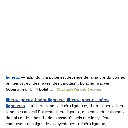
ligneux
— adj. (dont la pulpe est devenue de la nature du bois au
printemps, ep. des raves, des carottes) : bolachu, wà, wè
(Albertville), R. => Bolet …
Dictionnaire Français-Savoyard
libéro-ligneux, libéro-ligneuse, libéro-ligneux, libéro-
ligneuses
— ● libéro ligneux, libéro ligneuse, libéro ligneux, libéro
ligneuses adjectif Faisceau libéro ligneux, ensemble de vaisseaux
du bois et de tubes libériens associés, tels que le système
conducteur des tiges de dicotylédones. ● libéro ligneux,… …