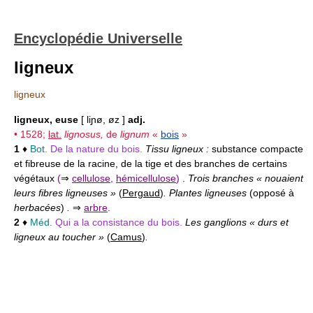
Encyclopédie Universelle
ligneux
ligneux
ligneux, euse
[ liɲø, øz ]
adj.
• 1528;
lat.
lignosus,
de
lignum
«
bois
»
1
♦
Bot.
De la nature du bois.
Tissu ligneux :
substance compacte
et fibreuse de la racine, de la tige et des branches de certains
végétaux
(
⇒
cellulose
,
hémicellulose
)
.
Trois branches « nouaient
leurs fibres ligneuses »
(
Pergaud
)
. Plantes ligneuses
(opposé à
herbacées
)
.
⇒
arbre
.
2
♦
Méd.
Qui a la consistance du bois.
Les ganglions « durs et
ligneux au toucher »
(
Camus
)
.