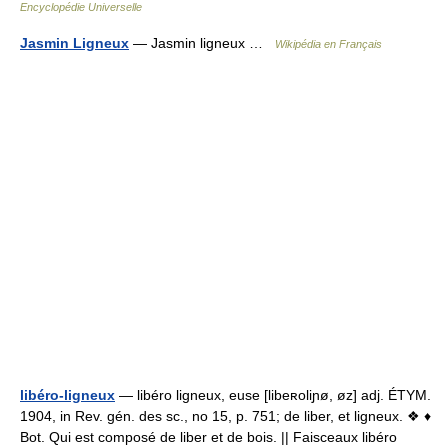
Encyclopédie Universelle
Jasmin Ligneux
— Jasmin ligneux …
Wikipédia en Français
libéro-ligneux
— libéro ligneux, euse [libeʀoliɲø, øz] adj. ÉTYM.
1904, in Rev. gén. des sc., no 15, p. 751; de liber, et ligneux. ❖ ♦
Bot. Qui est composé de liber et de bois. || Faisceaux libéro