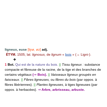
ligneux, euse
[liɲø, øz]
adj.
ÉTYM.
1505; lat.
lignosus,
de
lignum
«
bois
» (→ Ligni-).
❖
1
Bot.
Qui est de la nature du bois.
||
Tissu ligneux :
substance
compacte et fibreuse de la racine, de la tige et des branches de
certains végétaux
(
⇒
Bois).
||
Vaisseaux ligneux groupés en
faisceaux.
||
Fibres ligneuses,
ou
fibres du bois
(par oppos. à
fibres libériennes).
||
Plantes ligneuses,
à tiges ligneuses (par
oppos. à herbacées).
⇒
Arbre, arbrisseau, arbuste.