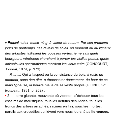
♦
Emploi subst. masc. sing. à valeur de neutre.
Par ces premiers
jours de printemps, ces réveils de soleil, au moment où du ligneux
des arbustes jaillissent les pousses vertes, je ne sais quels
bourgeons vénériens cherchent à percer les vieilles peaux, quels
animalcules spermatiques mordent les vieux cuirs
(GONCOURT,
Journal,
1874, p. 973).
—
P. anal.
Qui a l'aspect ou la consistance du bois.
Il reste un
moment, sans rien dire, à épousseter doucement, du bout de sa
main ligneuse, la bourre bleue de sa veste propre
(GIONO,
Gd
troupeau,
1931, p. 262) :
•
2. ... terre gluante, mouvante où viennent s'échouer tous les
essaims de moustiques, tous les détritus des Andes, tous les
troncs des arbres arrachés, racines en l'air, souches mortes,
pareils aux crocodiles qui lèvent vers nous leurs têtes
ligneuses.