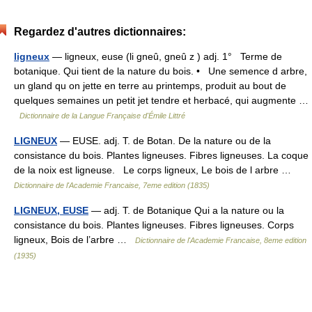
Regardez d'autres dictionnaires:
ligneux
— ligneux, euse (li gneû, gneû z ) adj. 1° Terme de
botanique. Qui tient de la nature du bois. • Une semence d arbre,
un gland qu on jette en terre au printemps, produit au bout de
quelques semaines un petit jet tendre et herbacé, qui augmente …
Dictionnaire de la Langue Française d'Émile Littré
LIGNEUX
— EUSE. adj. T. de Botan. De la nature ou de la
consistance du bois. Plantes ligneuses. Fibres ligneuses. La coque
de la noix est ligneuse. Le corps ligneux, Le bois de l arbre …
Dictionnaire de l'Academie Francaise, 7eme edition (1835)
LIGNEUX, EUSE
— adj. T. de Botanique Qui a la nature ou la
consistance du bois. Plantes ligneuses. Fibres ligneuses. Corps
ligneux, Bois de l’arbre …
Dictionnaire de l'Academie Francaise, 8eme edition
(1935)