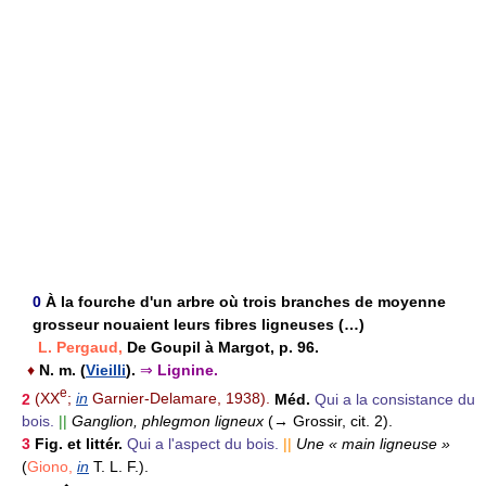
0
À la fourche d'un arbre où trois branches de moyenne
grosseur nouaient leurs fibres ligneuses (…)
L. Pergaud,
De Goupil à Margot, p. 96.
♦
N. m.
(
Vieilli
).
⇒
Lignine.
e
2
(XX
;
in
Garnier-Delamare, 1938).
Méd.
Qui a la consistance du
bois.
||
Ganglion, phlegmon ligneux
(→ Grossir, cit. 2).
3
Fig. et littér.
Qui a l'aspect du bois.
||
Une « main ligneuse »
(
Giono,
in
T. L. F.).