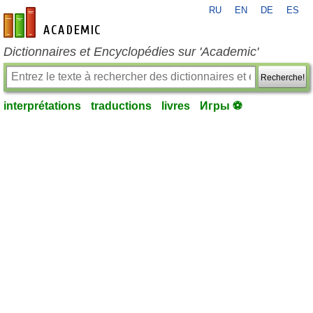
RU
EN
DE
ES
fr-academic.com
Dictionnaires et Encyclopédies sur 'Academic'
Recherche!
interprétations
traductions
livres
Игры ⚽