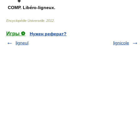
❖
COMP.
Libéro-ligneux.
Encyclopédie Universelle
.
2012
.
Игры ⚽
Нужен реферат?
ligneul
lignicole